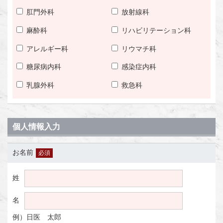
肛門外科
放射線科
麻酔科
リハビリテーション科
アレルギー科
リウマチ科
糖尿病内科
感染症内科
乳腺外科
救急科
個人情報入力
お名前
必須
姓
名
例）日医 太郎