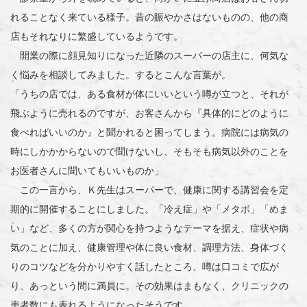
れることなく来ている様子。昔の賑やかさはないものの、他の商
店もそれなりに繁盛しているようです。
開業の際に顔見知りになった近隣のスーパーの店主に、何気な
く悩みを相談してみました。するとこんな言葉が。
「うちの店では、ある食材が体にいいという噂が立つと、それが
飛ぶように売れるのですが、お客さんから『具体的にどのように
食べればいいのか』と聞かれると困ってしまう。病院には病気の
時にしかかからないので聞けないし、そもそも病気以外のことを
お医者さんに聞いてもいいものか」
この一言から、Ｋ先生はスーパーで、健康に関する講習会を定
期的に開催することにしました。「冷え症」や「メタボ」「めま
い」など、多くの方が関心を持つようなテーマを据え、症状や病
気のことに加え、健康管理や体に良い食材、調理方法、身体づく
りのコツなどを分かりやすく話したところ、噂は口コミで広が
り、あっという間に満員に。その効果はまもなく、クリニックの
患者数にも表れるようになったそうです。