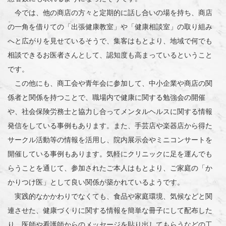
今では、他の商店の方々と定期的に話し合いの場を持ち、商店
の一角を借りての「出張健康教室」や「健康相談室」の取り組み
へと広がりを見せているそうで、集客はもとより、地域で何でも
相談できるお医者さんとして、認知度も高まっているということ
です。
この他にも、商工会や青年会に参加して、中小企業や商店の関
係者と関係を持つことで、職場内で健康に関する勉強会の開催
や、社会保険労務士と協力し合ってメンタルヘルスに関する情報
発信をしている事例もあります。また、手芸店や楽器店から得た
サークル活動等の情報を活用し、院内展示会やミニコンサートを
開催している事例もあります。気軽にクリニックに足を運んでも
らうことを通じて、参加されたご本人はもとより、ご家庭の「か
かりつけ医」として良い関係が築かれているようです。
実践的なかかわりでなくても、食品や家庭環境、気候などと関
連させた、健康づくりに関する情報を簡単な冊子にして配布した
り、医師や看護師からのメッセージを貼り出してもらうなどの工