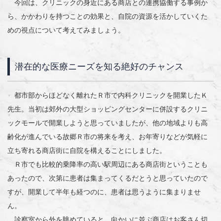
今回は、クリニックの身近にある商店との連携協働する事例か
ら、かかわりを持つことの効果と、自院の資源を活かしていくた
めの視点について考えてみましょう。
潜在的な医療ニーズを知る絶好のチャンス
都市部からほどなく離れたＲ市で内科クリニックを開業したＫ
先生。当初は郊外の大型ショッピングセンターに併設するクリニ
ックモールで開業しようと思っていましたが、他の地域よりも高
齢化が進んでいる故郷Ｒ市の将来を考え、お年寄りなどが気軽に
立ち寄れる商店街に自院を構えることにしました。
Ｒ市でも比較的乗降率の高い駅周辺にある商店街ということも
あったので、次第に患者は集まってくるだとうと思っていたので
すが、開業して半年も経つのに、患者は思うように集まりませ
ん。
診察室から外を眺めていると、向かいに並ぶ商店はお客さん切