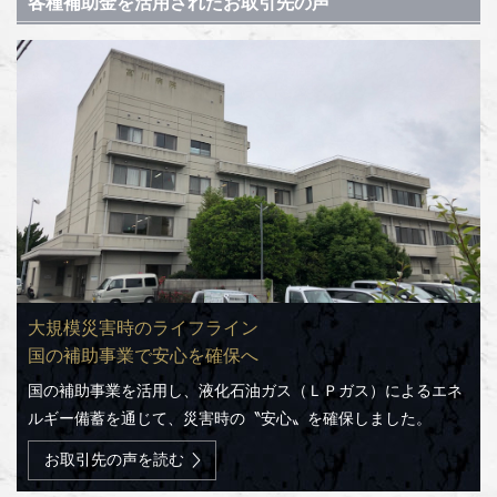
各種補助金を活用されたお取引先の声
災害時でも人工透析は必須
非常時は電源、平時は送迎車として使える電気自動車
大規模災害時のライフライン
そのために必要な電力を確保
を導入
国の補助事業で安心を確保へ
当社でお取組した、LPガス災害バルク補助金の導入事例が紹介
ＢＣＰ(業務継続計画)対策として、電源確保の必要性から、国
国の補助事業を活用し、液化石油ガス（ＬＰガス）によるエネ
されました。
の補助金を活用し電気自動車を導入しました。
ルギー備蓄を通じて、災害時の〝安心〟を確保しました。
お取引先の声を読む
お取引先の声を読む
お取引先の声を読む