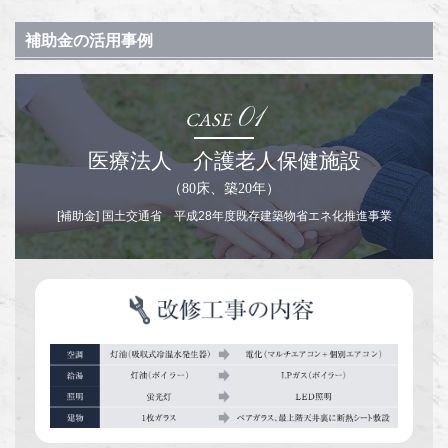
補助金の活用事例
01
医療法人 介護老人保健施設
（80床、築20年）
[補助金] 国土交通省 平成28年度既存建築物省エネ化推進事業