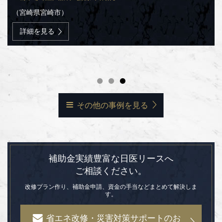
社会福祉法人啓生会 特別養護老人ホームはまゆう・
社会福祉法人いずみ会 障害者支援施設 袖ケ浦学園
（宮崎県宮崎市）
小規模特別養護老人ホームたんぽぽ
（千葉県袖ケ浦市）
詳細を見る
（神奈川県三浦市）
詳細を見る
詳細を見る
その他の事例を見る
補助金実績豊富な日医リースへ
ご相談ください。
改修プラン作り、補助金申請、資金の手当などまとめて解決しま
す。
省エネ改修・災害対策サポートのお