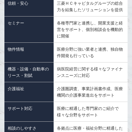
信頼・安心
三菱ＨＣキャピタルグループの総合
力を結集したソリューションを提供
セミナー
各種専門家と連携し、開業支援と経
営をサポート、個別相談会を機動的
に開催
物件情報
医療分野に強い業者と連携、独自物
件開発も行っている
機器・設備・自動車の
病医院経営に関する様々なファイナ
リース・割賦
ンスニーズに対応
介護福祉
介護圏調査、事業計画書作成、医療
機関の介護事業進出をサポート
サポート対応
医療に精通した専門家のご紹介で
様々な分野をサポート
相談のしやすさ
各拠点に医療・福祉分野に精通した