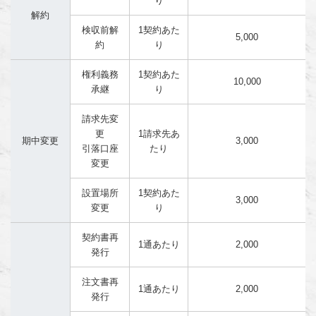
り
解約
検収前解
1契約あた
5,000
約
り
権利義務
1契約あた
10,000
承継
り
請求先変
更
1請求先あ
期中変更
3,000
引落口座
たり
変更
設置場所
1契約あた
3,000
変更
り
契約書再
1通あたり
2,000
発行
注文書再
1通あたり
2,000
発行