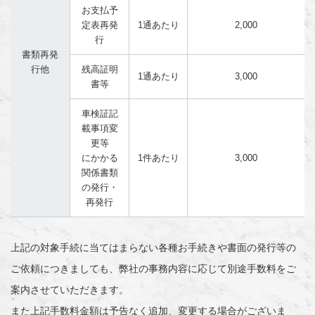
お支払予
定表再発
1通あたり
2,000
行
書類再発
行他
残高証明
1通あたり
3,000
書等
車検証記
載事項変
更等
にかかる
1件あたり
3,000
関係書類
の発行・
再発行
上記の対象手続に当てはまらない各種お手続きや書面の発行等の
ご依頼につきましても、弊社の事務内容に応じて別途手数料をご
案内させていただきます。
また上記手数料金額は予告なく追加、変更する場合がございま