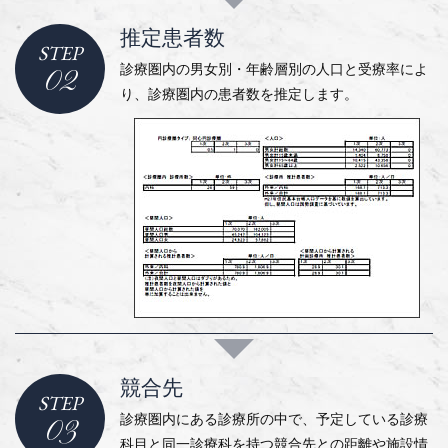
推定患者数
STEP
診療圏内の男女別・年齢層別の人口と受療率によ
02
り、診療圏内の患者数を推定します。
競合先
STEP
診療圏内にある診療所の中で、予定している診療
03
科目と同一診療科を持つ競合先との距離や施設情