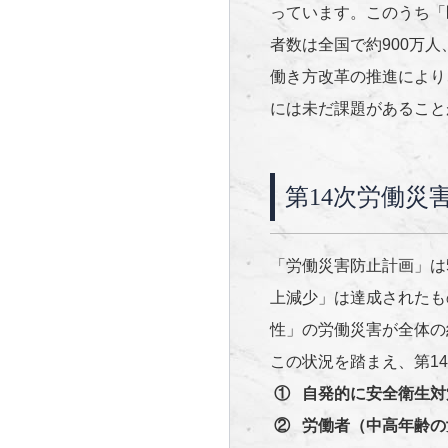
っています。このうち「
者数は全国で約900万
働き方改革の推進により
には未だ課題があること
第
14
次労働災
「労働災害防止計画」は5
上減少」は達成されたも
性」の労働災害が全体の
この状況を踏まえ、第1
①
自発的に安全衛生対
②
労働者（中高年齢の