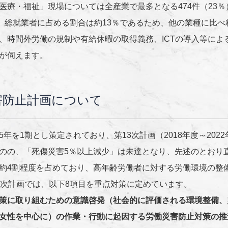
医療・福祉」現場については全産業で最多となる474件（23
人、総就業者に占める割合は約13％であるため、他の業種に比
、時間外労働の規制や有給休暇の取得義務、ICTの導入等に
が伺えます。
害防止計画について
年を1期とし策定されており、第13次計画（2018年度～20
のの、「死傷災害5％以上減少」は未達となり、先述のとおり
約4割程度を占めており、高年齢労働者に対する労働環境の整
4次計画では、以下8項目を重点対策に定めています。
策に取り組むための意識啓発（社会的に評価される環境整備、
女性を中心に）の作業・行動に起因する労働災害防止対策の推