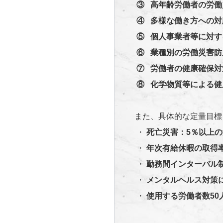
③
高年齢労働者の労働
④
多様な働き方への対
⑤
個人事業者等に対す
⑥
業種別の労働災害防
⑦
労働者の健康確保対
⑧
化学物質等による健
また、具体的な定量目標
・
死亡災害：5％以上の
・
年次有給休暇の取得率を
・
勤務間インターバル制
・
メンタルヘルス対策に
・
使用する労働者数50