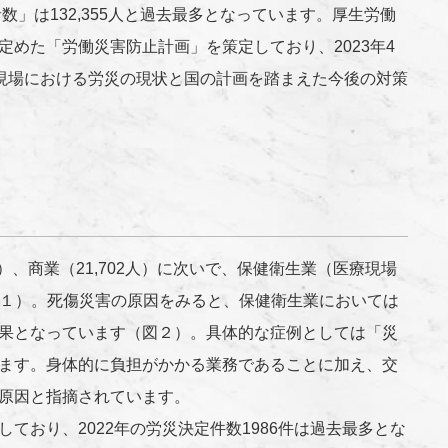
者数」は
132,355
人と過去最多となっています。厚生労働
定めた「労働災害防止計画」を策定しており、
2023
年
4
現場における労災の現状と国の計画を踏まえた今後の対策
）、商業（21,702人）に次いで、保健衛生業（医療現場
（図１）。死傷災害の原因をみると、保健衛生業においては
果となっています（図２）。具体的な症例としては「災
ます。身体的に負担がかかる業務であることに加え、交
原因と指摘されています。
おり、2022年の労災決定件数1986件は過去最多とな