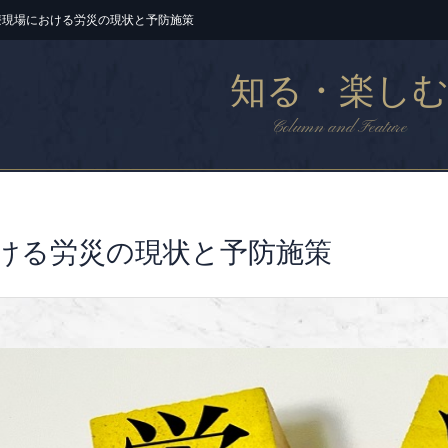
療現場における労災の現状と予防施策
知る・楽し
Column and Feature
ける労災の現状と予防施策