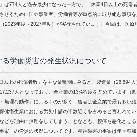
」は
774
人と過去最少になった一方で、「休業
4
日以上の死傷
させるために国や事業者、労働者等が重点的に取り組む事項を
（
2023
年度～
2027
年度）が実行されています。今回は、医療
ける労働災害の発生状況について
4日以上の死傷者数」を主な業種別にみると、製造業（26,694人
17,237人となっており、全産業の13%程度を占めています
・無理な動作」によるものが多く、後者は全産業で最も多い結
保健衛生業における労災申請の半数近くを占めると言われてい
などを理由に無理をしてしまうことなども、腰痛を悪化させる
事案」の労災の状況についてです。精神障害の事案は年々増加して