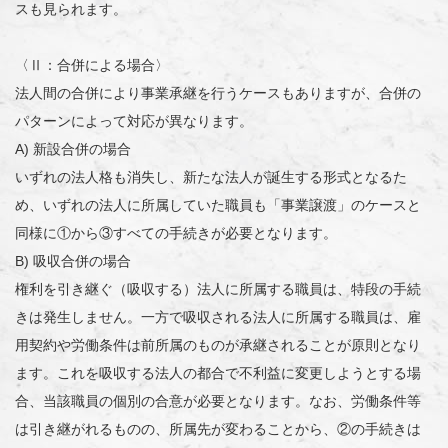
スも見られます。
〈Ⅱ：合併による場合〉
法人間の合併により事業承継を行うケースもありますが、合併の
パターンによって対応が異なります。
A) 新設合併の場合
いずれの法人格も消失し、新たな法人が誕生する形式となるた
め、いずれの法人に所属していた職員も「事業譲渡」のケースと
同様に①から③すべての手続きが必要となります。
B) 吸収合併の場合
権利を引き継ぐ（吸収する）法人に所属する職員は、特段の手続
きは発生しません。一方で吸収される法人に所属する職員は、雇
用契約や労働条件は前所属のものが承継されることが原則となり
ます。これを吸収する法人の都合で不利益に変更しようとする場
合、当該職員の個別の合意が必要となります。なお、労働条件等
は引き継がれるものの、所属先が変わることから、②の手続きは