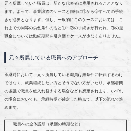
元々所属していた職員は、新たな代表者に雇用されることとなり
ます。よって、事業譲渡のケースと同様に①から③すべての手続
きが必要となります。但し、一般的にこのケースにおいては、こ
れまでの同等の労働条件のもと①・②の手続きが行われ、③の退
職金については勤続期間を引き継ぐケースが少なくありません。
元々所属している職員へのアプローチ
承継時において、元々所属している職員は無条件に転籍するわけ
ではなく、就業継続したい方とそうでない方がいたり、承継者間
の協議で職員を総入れ替えする場合なども想定されます。いずれ
の場合においても、承継時期が確定した時点で、以下の流れで進
めます。
・職員への全体説明（承継の時期など）