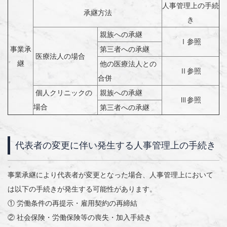
人事管理上の手続
承継方法
き
親族への承継
Ⅰ参照
事業承
第三者への承継
医療法人の場合
継
他の医療法人との
Ⅱ参照
合併
個人クリニックの
親族への承継
Ⅲ参照
場合
第三者への承継
代表者の変更に伴い発生する人事管理上の手続き
事業承継により代表者が変更となった場合、人事管理上において
は以下の手続きが発生する可能性があります。
① 労働条件の再提示・雇用契約の再締結
② 社会保険・労働保険等の喪失・加入手続き