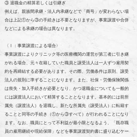
③ 退職金の精算若しくは引継ぎ
例えば、親族間承継・法人内承継などで「商号」が変わらない場
合は上記①から③の手続きは不要となりますが、事業譲渡や合併
などによる承継の場合は異なります。
〈Ⅰ：事業譲渡による場合〉
事業譲渡によりクリニック等の医療機関の運営が第三者に引き継
がれる場合、元々在籍していた職員と譲受法人は一人ずつ雇用契
約を再締結する必要があります。その際、労働条件は原則、譲受
法人の規則に準ずることになります。また、社保・労働保険関係
は喪失・加入手続きが必要となり、かつ退職金についても一般的
には譲渡法人において精算することとなります。基本的には前所
属先（譲渡法人）を退職し、新たな所属先（譲受法人）に転籍す
ることと同等の手続き（①から③すべて）が行われることになり
ます。なお、職員にとって不利益が最小限となるよう、「既存職
員の雇用継続や現給保障」などを事業譲渡契約書に盛り込むケー