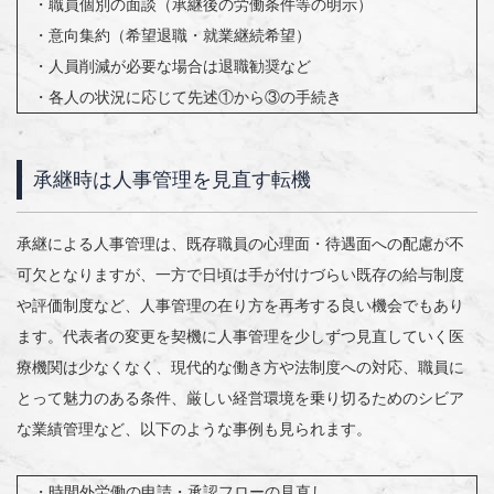
・職員個別の面談（承継後の労働条件等の明示）
・意向集約（希望退職・就業継続希望）
・人員削減が必要な場合は退職勧奨など
・各人の状況に応じて先述①から③の手続き
承継時は人事管理を見直す転機
承継による人事管理は、既存職員の心理面・待遇面への配慮が不
可欠となりますが、一方で日頃は手が付けづらい既存の給与制度
や評価制度など、人事管理の在り方を再考する良い機会でもあり
ます。代表者の変更を契機に人事管理を少しずつ見直していく医
療機関は少なくなく、現代的な働き方や法制度への対応、職員に
とって魅力のある条件、厳しい経営環境を乗り切るためのシビア
な業績管理など、以下のような事例も見られます。
・時間外労働の申請・承認フローの見直し