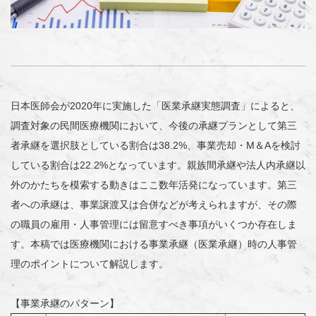
日本医師会が2020年に実施した「医業承継実態調査」によると、
調査対象の民間医療機関において、今後の承継プランとして第三
者承継を選択肢としている割合は38.2%、事業売却・M＆Aを検討
している割合は22.2%となっています。親族間承継や法人内承継以
外のかたちを模索する動きはここ数年活発になっています。第三
者への承継は、事業譲渡又は合併などが考えられますが、その際
の職員の雇用・人事管理には留意すべき事項がいくつか存在しま
す。本稿では医療機関における事業承継（医業承継）時の人事管
理のポイントについて解説します。
【事業承継のパターン】