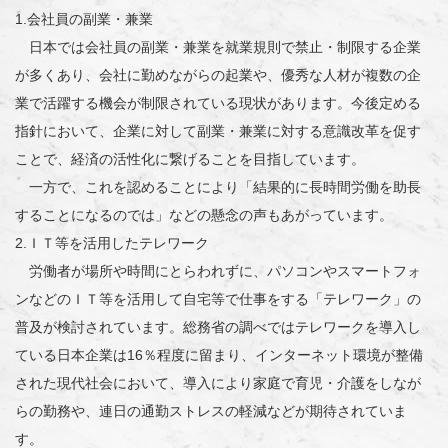
1.会社員の副業・兼業
日本では会社員の副業・兼業を就業規則で禁止・制限する企業
が多くあり、会社に勤めながらの起業や、優秀な人材が複数の企
業で活躍する機会が制限されている現状があります。今後定める
指針において、企業に対して副業・兼業に対する意識改革を促す
ことで、経済の活性化に繋げることを目指しています。
一方で、これを認めることにより「結果的に長時間労働を助長
することになるのでは」などの懸念の声もあがっています。
2.ＩＴ等を活用したテレワーク
労働者が場所や時間にとらわれずに、パソコンやスマートフォ
ンなどのＩＴ等を活用して自宅等で仕事をする「テレワーク」の
普及が検討されています。総務省の調べではテレワークを導入し
ている日本企業は16％程度に留まり、インターネット環境が整備
された現代社会において、導入により家庭で育児・介護をしなが
らの勤務や、連日の通勤ストレスの軽減などが期待されていま
す。