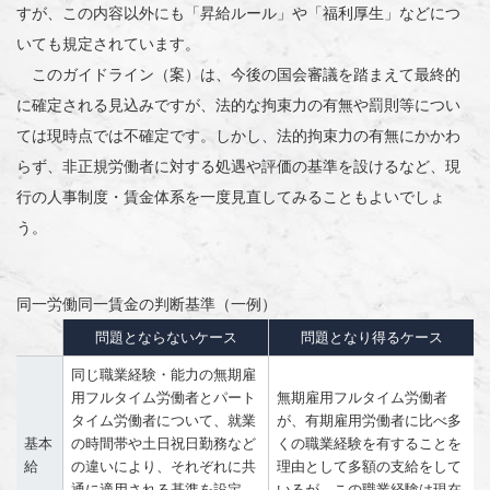
すが、この内容以外にも「昇給ルール」や「福利厚生」などにつ
いても規定されています。
このガイドライン（案）は、今後の国会審議を踏まえて最終的
に確定される見込みですが、法的な拘束力の有無や罰則等につい
ては現時点では不確定です。しかし、法的拘束力の有無にかかわ
らず、非正規労働者に対する処遇や評価の基準を設けるなど、現
行の人事制度・賃金体系を一度見直してみることもよいでしょ
う。
同一労働同一賃金の判断基準（一例）
問題とならないケース
問題となり得るケース
同じ職業経験・能力の無期雇
用フルタイム労働者とパート
無期雇用フルタイム労働者
タイム労働者について、就業
が、有期雇用労働者に比べ多
基本
の時間帯や土日祝日勤務など
くの職業経験を有することを
給
の違いにより、それぞれに共
理由として多額の支給をして
通に適用される基準を設定
いるが、この職業経験は現在