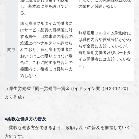
し、基本給に差を設けてい
の業務と関連がない。
る。
無期雇用フルタイム労働者に
はサービス品質の目標値に対
無期雇用フルタイム労働者に
する責任、目標未達の場合の
は職務内容や貢献等にかかわ
処遇上のペナルティを課せら
らず全員に支給しているが、
賞与
れており、有期雇用労働者に
有期雇用労働者及びパートタ
おいてはこの限りではない場
イム労働者には支給していな
合に、これに関する見合いの
い。
範囲内で、後者には賞与を支
給しない。
（厚生労働省「同一労働同一賃金ガイドライン案（Ｈ28.12.20）
より作成）
●柔軟な働き方の普及
柔軟な働き方ができるよう、政府は以下の普及を推進していく
方針です。