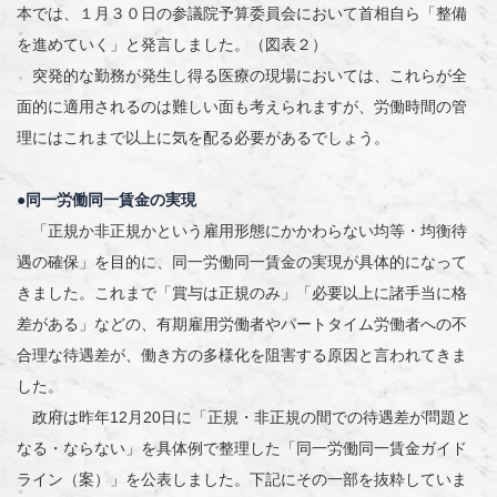
本では、１月３０日の参議院予算委員会において首相自ら「整備
を進めていく」と発言しました。（図表２）
突発的な勤務が発生し得る医療の現場においては、これらが全
面的に適用されるのは難しい面も考えられますが、労働時間の管
理にはこれまで以上に気を配る必要があるでしょう。
●同一労働同一賃金の実現
「正規か非正規かという雇用形態にかかわらない均等・均衡待
遇の確保」を目的に、同一労働同一賃金の実現が具体的になって
きました。これまで「賞与は正規のみ」「必要以上に諸手当に格
差がある」などの、有期雇用労働者やパートタイム労働者への不
合理な待遇差が、働き方の多様化を阻害する原因と言われてきま
した。
政府は昨年12月20日に「正規・非正規の間での待遇差が問題と
なる・ならない」を具体例で整理した「同一労働同一賃金ガイド
ライン（案）」を公表しました。下記にその一部を抜粋していま