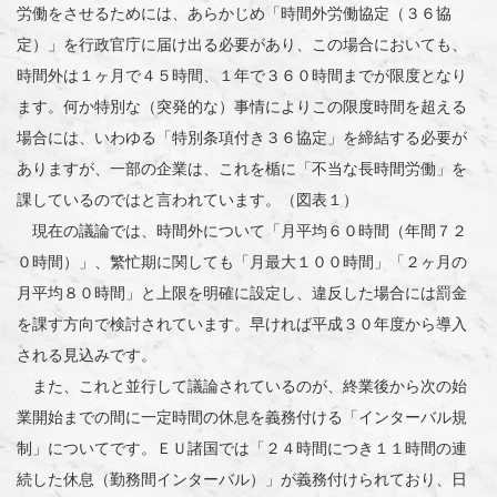
労働をさせるためには、あらかじめ「時間外労働協定（３６協
定）」を行政官庁に届け出る必要があり、この場合においても、
時間外は１ヶ月で４５時間、１年で３６０時間までが限度となり
ます。何か特別な（突発的な）事情によりこの限度時間を超える
場合には、いわゆる「特別条項付き３６協定」を締結する必要が
ありますが、一部の企業は、これを楯に「不当な長時間労働」を
課しているのではと言われています。（図表１）
現在の議論では、時間外について「月平均６０時間（年間７２
０時間）」、繁忙期に関しても「月最大１００時間」「２ヶ月の
月平均８０時間」と上限を明確に設定し、違反した場合には罰金
を課す方向で検討されています。早ければ平成３０年度から導入
される見込みです。
また、これと並行して議論されているのが、終業後から次の始
業開始までの間に一定時間の休息を義務付ける「インターバル規
制」についてです。ＥＵ諸国では「２４時間につき１１時間の連
続した休息（勤務間インターバル）」が義務付けられており、日