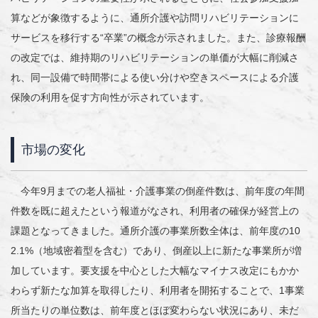
算などが象徴するように、通所介護や訪問リハビリテーションに
サービスを移行する“卒業”の概念が示されました。また、診療報酬
の改定では、維持期のリハビリテーションの単価が大幅に削減さ
れ、同一設備で時間帯による使い分けや空きスペースによる介護
保険の利用を促す方向性が示されています。
市場の変化
今年9月までの老人福祉・介護事業の倒産件数は、前年度の年間
件数を既に超えたという報道がなされ、利用者の確保が経営上の
課題となってきました。通所介護の事業所数全体は、前年度の10
2.1%（地域密着型を含む）であり、倒産以上に新たな事業所が増
加しています。要支援を中心とした大幅なマイナス改定にもかか
わらず新たな加算を取得したり、利用者を開拓することで、1事業
所当たりの単位数は、前年度とほぼ変わらない状況にあり、未だ