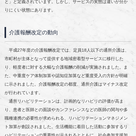
と」と定義されています。しかし、サービスの実態は違いが分か
りにくい状態にあります。
介護報酬改定の動向
平成27年度の介護報酬改定では、定員18人以下の通所介護は、
市町村が主体となって提供する地域密着型サービスに移行した
り、軽度者に対する大幅な介護報酬の削減が実施されました。ま
た、中重度ケア体制加算や認知症加算など重度受入の方針が明確
に示されました。介護報酬改定の都度、通所介護はマイナス改定
が行われています。
通所リハビリテーションは、計画的なリハビリの評価が高ま
り、患者と医師との面談やカンファレンスなどの医師の関与や多
職種連携の必要性が求められる、リハビリテーションマネジメン
ト加算が創設されました。生活機能に着目した活動に参加するリ
ハビリテーションの重要性が示されるとともに、社会参加支援加