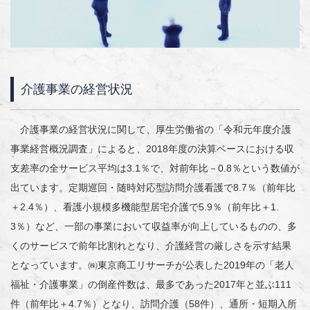
介護事業の経営状況
介護事業の経営状況に関して、厚生労働省の「令和元年度介護
事業経営概況調査」によると、2018年度の決算ベースにおける収
支差率の全サービス平均は3.1％で、対前年比－0.8％という数値が
出ています。定期巡回・随時対応型訪問介護看護で8.7％（前年比
＋2.4％）、看護小規模多機能型居宅介護で5.9％（前年比＋1.
3％）など、一部の事業において収益率が向上しているものの、多
くのサービスで前年比割れとなり、介護経営の厳しさを示す結果
となっています。㈱東京商工リサーチが公表した2019年の「老人
福祉・介護事業」の倒産件数は、最多であった2017年と並ぶ111
件（前年比＋4.7％）となり、訪問介護（58件）、通所・短期入所