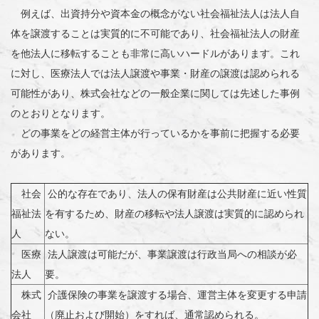
例えば、出資持分や資本金の概念がない社会福祉法人は法人自
体を譲渡することは実質的に不可能であり、社会福祉法人の財産
を他法人に移転することも非常に高いハードルがあります。これ
に対し、医療法人では法人譲渡や事業・財産の譲渡は認められる
可能性があり、株式会社などの一般企業に関しては先述した事例
のとおりとなります。
どの事業をどの経営主体が行っているかを事前に把握する必要
があります。
社会
公的な存在であり、法人の保有財産は公共財産に近い性質
福祉法
を有するため、財産の移転や法人譲渡は実質的に認められ
人
ない。
医療
法人譲渡は可能だが、事業譲渡は行政当局への相談が必
法人
要。
株式
介護保険の事業を譲渡する場合、運営主体を変更する申請
会社
（廃止および開始）をすれば、通常認められる。