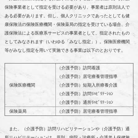
保険事業者として指定を受ける必要があり、事業者は原則法人で
ある必要があります。但し、個人クリニックであったとしても健
康保険法の保険医療機関・保険薬局の指定を受けている場合、介
護保険法による医療系サービスの事業者として、指定されたもの
としてみなされます（いわゆる「みなし指定」）。保険医療機関
等がみなし指定を用いて実施できる事業は以下のとおりです。
（介護予防）訪問看護
（介護予防）居宅療養管理指導
保険医療機関
（介護予防）短期入所療養介護
（介護予防）訪問ﾘﾊﾋﾞﾘﾃｰｼｮﾝ
（介護予防）通所ﾘﾊﾋﾞﾘﾃｰｼｮﾝ
保険薬局
（介護予防）居宅療養管理指導
また、（介護予防）訪問リハビリテーションや（介護予防）通
所リハビリテーションは、原則、病院・診療所・介護老人保健施