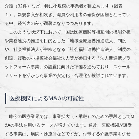
介護（32件）など、特に小規模の事業者が目立ちます（図表
１）。新規参入が相次ぎ、職員や利用者の確保が困難となってい
る中、経営力の差が顕著になりつつあります。
このような状況下において、国は医療機関等相互間の機能分担
や業務連携の推進を目的とした「地域医療連携推進法人」制度
や、社会福祉法人が中核となる「社会福祉連携推進法人」制度の
創設、複数の小規模社会福祉法人等が参画する「法人間連携プラ
ットフォーム事業」の設置に向けた準備を進めており、スケール
メリットを活かした事業の安定化・合理化が検討されています。
医療機関によるM&Aの可能性
昨今の医療業界では、事業拡大（・承継）のための手段としてM
&Aの手法を用いるケースが増えています。通常、医療機関が譲受
する事業は、病院・診療所などですが、付帯する介護事業を併せ