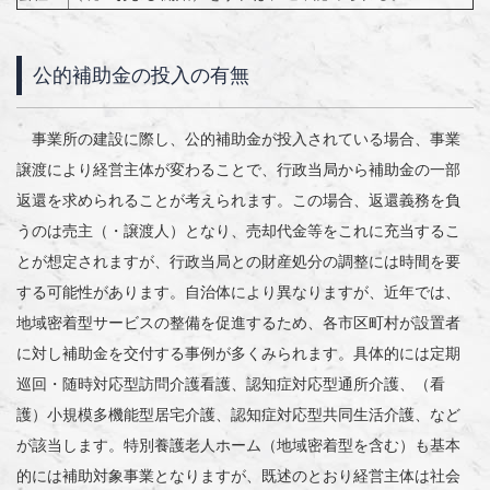
公的補助金の投入の有無
事業所の建設に際し、公的補助金が投入されている場合、事業
譲渡により経営主体が変わることで、行政当局から補助金の一部
返還を求められることが考えられます。この場合、返還義務を負
うのは売主（・譲渡人）となり、売却代金等をこれに充当するこ
とが想定されますが、行政当局との財産処分の調整には時間を要
する可能性があります。自治体により異なりますが、近年では、
地域密着型サービスの整備を促進するため、各市区町村が設置者
に対し補助金を交付する事例が多くみられます。具体的には定期
巡回・随時対応型訪問介護看護、認知症対応型通所介護、（看
護）小規模多機能型居宅介護、認知症対応型共同生活介護、など
が該当します。特別養護老人ホーム（地域密着型を含む）も基本
的には補助対象事業となりますが、既述のとおり経営主体は社会