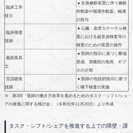
● 全身麻酔装置に伴う麻酔
臨床工学
作動薬や循環作動薬、輸液
技士
の投与
● 心臓・血管カテーテル検
臨床検査
査における超音波検査等の
技師
検査のための装置の操作
● 医師の指示に基づく断端
義肢装具
形成、潰瘍部の免荷、ギプ
士
スの介助
言語聴覚
● 医師の包括的指示に基づ
技師
く嚥下検査の実施
※ 第3回「医師の働き方改革を進めるためのタスク・シフト/シェ
アの推進に関する検討会」（令和元年11月20日）より作成
タスク・シフト/シェアを推進する上での障壁・課