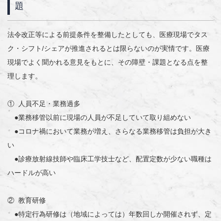
題
法令改正等による前提条件を整備したとしても、医療現場でタス
ク・シフト/シェアが推進されるとは限らないのが実情です。医療
現場でよく聞かれる意見をもとに、その障壁・課題となる点を整
理します。
① 人員不足・業務過多
●業務移管以前に現場の人員が不足していて取り組めない
●コロナ禍において業務が増え、さらなる業務移管は負担が大き
い
●診療放射線技師や臨床工学技士など、配置定数が少ない職種は
ハードルが高い
② 教育研修
●特定行為研修は（地域によっては）年数回しか開催されず、定