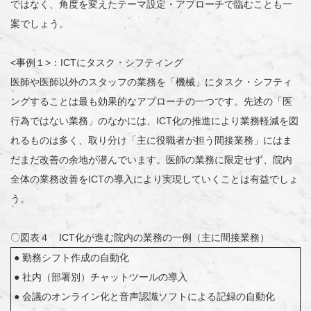
ではなく、角度を変えたテーマ設定・アプローチで臨むことも一
案でしょう。
<事例１>：ICTにタスク・シフティング
医師や医師以外のスタッフの業務を「機械」にタスク・シフティ
ングすることは最も効果的なアプローチの一つです。先述の「医
行為ではない業務」のなかには、ICT化の推進により業務軽減を図
れるものは多く、取り分け「主に役職者が担う間接業務」にはま
だまだ改善の余地が潜んでいます。医師の業務に限定せず、院内
全体の業務改善をICTの導入により実現していくことは有益でしょ
う。
〇図表４ ICT化が進む院内の業務の一例（主に間接業務）
● 勤務シフト作成の自動化
● 社内（部署別）チャットツールの導入
● 会議のオンライン化と音声認識ソフトによる記録の自動化