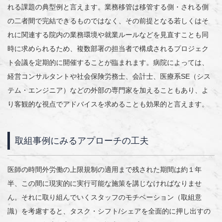
れる課題の典型例と言えます。業務移管は移管する側・される側
の二者間で完結できるものではなく、その前提となる若しくはそ
れに関連する院内の業務環境や就業ルールなどを見直すことも同
時に求められるため、複数部署の担当者で構成されるプロジェク
ト会議を定期的に開催することが臨まれます。病院によっては、
経営コンサルタントや社会保険労務士、会計士、医療系SE（シス
テム・エンジニア）などの外部の専門家を加えることもあり、よ
り客観的な視点でアドバイスを求めることも効果的と言えます。
取組事例にみるアプローチの工夫
医師の時間外労働の上限規制の適用まで残された期間は約１年
半、この間に現実的に実行可能な施策を講じなければなりませ
ん。それに取り組んでいくスタッフのモチベーション（取組意
識）を考慮すると、タスク・シフト/シェアを全面的に押し出すの