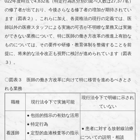
022年度時点で4,832名（特定行為区分別の延べ人数は27,377名）
の修了者が出ており、今後さらなる修了者の増加が期待されてい
ます（図表２）。これらに加え、各資格法の現行の定義では、医
師以外の医療スタッフによる実施の可否が不明瞭な業務又は実施
ができない業務について、特に医師の働き方改革の推進上有効な
ものについては、その要件や研修・教育体制を整備することを前
提に、将来的な法令改正も視野に検討が進められています（図表
３）。
〇図表３ 医師の働き方改革に向けて特に移管を進めるべきとさ
れる業務
現行法令下で明確に示され
職種
現行法令下で実施可能
ていない
● 包括的指示の有効な活用
● 特定行為
● 患者に対する放射線治療
看護師
● 定型的血液検査等の指示
についての説明・相談