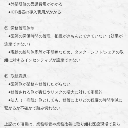
●外部研修の受講費用がかかる
●ICT機器の導入費用がかかる
⑤ 労務管理体制
●医師の労働時間の管理・把握がきちんとできていない（効果が
測定できない）
●現状の給与体系等が不明瞭なため、タスク・シフト/シェアの取
組に対するインセンティブが設定できない
⑥ 取組意識
●医師側が業務を移管したがらない
●移管される側が責任やリスクの増大に対して消極的
●法人（・病院）側としても、移管によりどの程度の時間削減に
繋がるか不確かで踏み切れない
上記の６項目は、業務移管や業務改善に取り組む医療現場で見ら