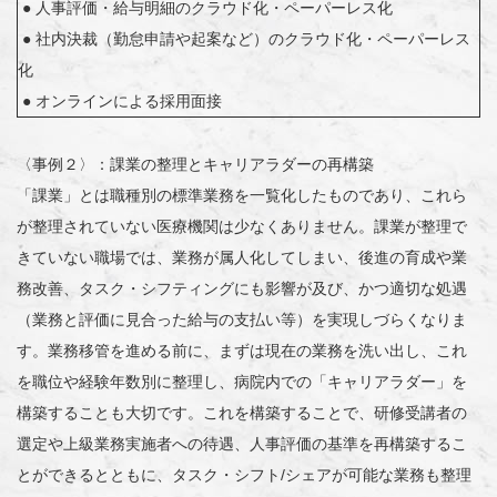
● 人事評価・給与明細のクラウド化・ペーパーレス化
● 社内決裁（勤怠申請や起案など）のクラウド化・ペーパーレス
化
● オンラインによる採用面接
〈事例２〉：課業の整理とキャリアラダーの再構築
「課業」とは職種別の標準業務を一覧化したものであり、これら
が整理されていない医療機関は少なくありません。課業が整理で
きていない職場では、業務が属人化してしまい、後進の育成や業
務改善、タスク・シフティングにも影響が及び、かつ適切な処遇
（業務と評価に見合った給与の支払い等）を実現しづらくなりま
す。業務移管を進める前に、まずは現在の業務を洗い出し、これ
を職位や経験年数別に整理し、病院内での「キャリアラダー」を
構築することも大切です。これを構築することで、研修受講者の
選定や上級業務実施者への待遇、人事評価の基準を再構築するこ
とができるとともに、タスク・シフト/シェアが可能な業務も整理