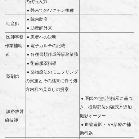
の代行入力
● 外来でのワクチン接種
● 院内助産
助産師
● 助産師外来
医師事務
● 患者への説明
作業補助
● 電子カルテの記載
者
● 各種書類作成等事務業務
● 術前服薬指導
● 薬物療法のモニタリング
薬剤師
の実施とその結果に伴う処
方内容の見直しの提案
● 医師の包括的指示に基づ
き、撮影部位の確認と追加
診療放射
撮影オーダー
線技師
● 血管造影・IVR診療の補
助行為