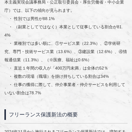
本主義実現会議事務局・公正取引委員会・厚生労働省・中小企業
庁）では、以下の傾向が見られます。
・ 性別では男性が88.1%
・ （副業としてではなく）本業として従事している割合が81.
4%
・ 業種別では多い順に、①サービス業（22.3%）、②学術研
究、専門・技術サービス業（13.6%）、③建設業（12.6%）、④情
報通信業（11.3%）、（※医療、福祉は0.6%）
・ 直近１年間の収入が「400万円未満」は全体の52％
・ 複数の現場（職場）を掛け持ちしている割合は34%
・ 仕事の獲得に際して、仲介事業者・仲介サービスを利用して
いない割合は78.7%
フリーランス保護新法の概要
2024年11月から施行されるフリーランス保護新法では、増加する