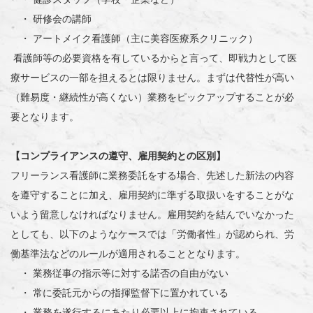
・ 研修会の講師
・ アートメイク看護師（主に美容医療系クリニック）
看護師等の必要資格を有しているからと言って、即戦力として医
療サービスの一部を担えるとは限りません。まずは代替性が高い
（難易度・継続性が高くない）業務をピックアップすることが必
要となります。
【コンプライアンスの遵守、雇用契約との区別】
フリーランス看護師に業務委託をする場合、先述した新法の内容
を遵守することに加え、雇用契約に準ずる取扱いをすることがな
いよう留意しなければなりません。雇用契約を結んでいなかった
としても、以下のようなケースでは「労働者性」が認められ、労
働基準法などのルールが適用されることとなります。
・ 業務従事の指示等に対する諾否の自由がない
・ 常に委託元からの指揮監督下に置かれている
・ 業務を遂行するにあたり必要以上に拘束されている