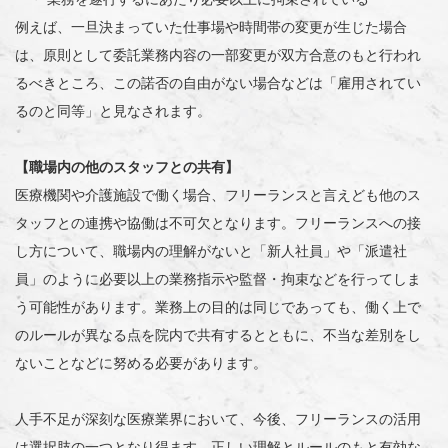
例えば、一旦決まっていた仕事場や時間帯の変更が生じた場合
は、原則として委託業務内容の一部変更が双方合意のもと行われ
るべきところ、この諾否の自由がない場合などは「雇用されてい
るのと同等」と見なされます。
【職場内の他のスタッフとの共有】
医療機関や介護施設で働く場合、フリーランスと言えども他のス
タッフとの連携や協働は不可欠となります。フリーランスへの接
し方について、職場内の理解がないと「新人社員」や「派遣社
員」のように必要以上の業務指示や監督・拘束などを行ってしま
う可能性があります。業務上の目的は同じであっても、働く上で
のルールが異なる点を院内で共有するとともに、不当な差別をし
ないことなどに努める必要があります。
人手不足が深刻な医療業界において、今後、フリーランスの活用
は選択肢の一つとなり得ます。正しい理解とルールのもと有効な