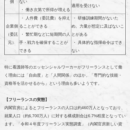
側
ない
適用を受けない
・ 働き次第で所得が増える
・ 人件費（委託費）を抑え
・ 研修訓練期間がないた
企業側
ることができる
め、力量が想定に及ばないこ
（委託
・ 繁忙期などに短期間の人
とがある
元）
手・戦力を確保することが
・ 具体的な指揮命令はでき
できる
ない
特に看護師等のエッセンシャルワーカーがフリーランスとして働
く理由には「自由度」と「人間関係」のほか、「専門的な技能・
資格等を活かせるから」という理由も多いようです。
【フリーランスの実態】
内閣官房によるとフリーランスの人口は約460万人となっており、
就業人口（約6,700万人）に対する構成割合は6.7%程度となってい
ます。「令和４年度フリーランス実態調査」（内閣官房新しい資