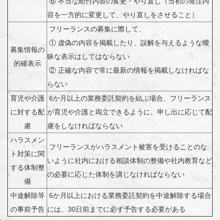
⑥ 不当な給付内容の変更・やり直し（当初の発注内
容を一方的に変更して、やり直しをさせること）
フリーランスの募集に際して、
① 虚偽の内容を掲載したり、誤解を与えるような曖
募集情報の
昧な表示はしてはならない
的確表示
② 正確な内容で常に最新の情報を掲載しなければな
らない
育児や介護
6か月以上の業務委託契約を結ぶ場合、フリーランス
に対する配
が育児や介護と両立できるように、申し出に応じて配
慮
慮をしなければならない
ハラスメン
フリーランスがハラスメント被害を受けることのな
ト対策に関
いように社内における相談体制の整備や社内教育など
する体制整
の必要に応じた体制を講じなければならない
備
中途解除等
6か月以上における業務委託契約を中途解除する場合
の事前予告
には、30日前までに必ず予告する必要がある