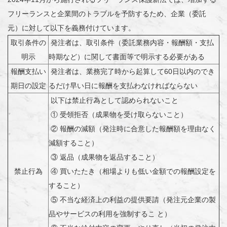
フリーランスと企業間のトラブルを予防するため、企業（委託
元）に対して以下を義務付けています。
取引条件の
発注者は、取引条件（委託業務内容・報酬額・支払
明示
時期など）に関して書面等で明示する必要がある
報酬支払い
発注者は、業務完了時から起算して60日以内のでき
期日の設定
るだけ早い日に報酬を支払わなければならない
以下は禁止行為として認められないこと
① 受領拒否（成果物を受け取らないこと）
② 報酬の減額（発注時に合意した報酬額を理由なく
減額すること）
③ 返品（成果物を返品すること）
禁止行為
④ 買いたたき（相場よりも低い金額での報酬設定を
すること）
⑤ 不当な経済上の利益の提供要請（発注元企業の製
品やサービスの利用を強制するこ と）