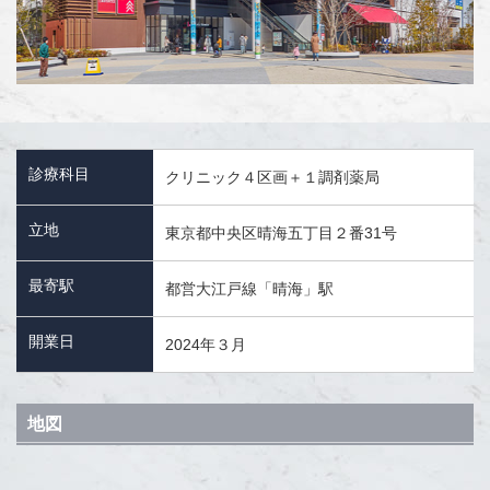
診療科目
クリニック４区画＋１調剤薬局
立地
東京都中央区晴海五丁⽬２番
31
号
最寄駅
都営大江戸線「晴海」駅
開業日
2024年３月
地図