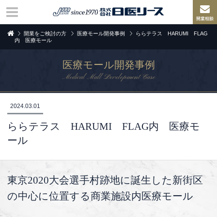
開業をご検討の方
医療モール開発事例
ららテラス HARUMI FLAG
内 医療モール
医療モール開発事例
Medical Mall Development Case
2024.03.01
ららテラス
HARUMI
FLAG
内 医療モ
ール
東京
2020
大会選手村跡地に誕生した新街区
の中心に位置する商業施設内医療モール